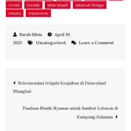
trend
trends
ubin island
unusual things
wisata
wisatawan
April 19,
2023
Uncategorized
Leave a Comment
on
7
Rekomendasi
Liburan
Post
Rekomendasi Jelajahi Keajaiban di Disneyland
Tidak
Shanghai
Biasa
navigation
di
Singapura
Panduan Mudik Nyaman untuk Sambut Lebaran di
Kampung Halaman