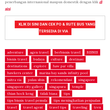
penerbangan internasional maupun domestik dengan klik
di
sini
.
KLIK DI SINI DAN CEK PO & RUTE BUS YANG
TERSEDIA DI VIA
adventure
agen travel
berbisnis travel
BISNIS
bisnis travel
budaya
culture
destinasi
destinations
explore
haw par villa
hawkers center
marina bay sands infinity pool
mitra via
pulau ubin
rekomendasi
singapore
singapore city gallery
singapura
temple
thian hock keng
tidak biasa
tips
tips bisnis travel pemula
tips meningkatkan penjualan
travel
travel agent
travel tips
traveling
tren