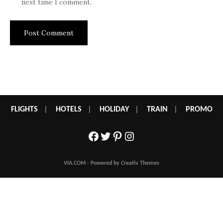
next time I comment.
FLIGHTS
|
HOTELS
|
HOLIDAY
|
TRAIN
|
PROMO
Facebook
Twitter
Pinterest
Instagram
VIA.COM - Powered by Creativ Themes