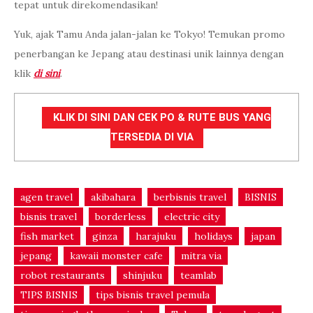
tepat untuk direkomendasikan!
Yuk, ajak Tamu Anda jalan-jalan ke Tokyo! Temukan promo
penerbangan ke Jepang atau destinasi unik lainnya dengan
klik
di sini
.
KLIK DI SINI DAN CEK PO & RUTE BUS YANG
TERSEDIA DI VIA
agen travel
akibahara
berbisnis travel
BISNIS
bisnis travel
borderless
electric city
fish market
ginza
harajuku
holidays
japan
jepang
kawaii monster cafe
mitra via
robot restaurants
shinjuku
teamlab
TIPS BISNIS
tips bisnis travel pemula