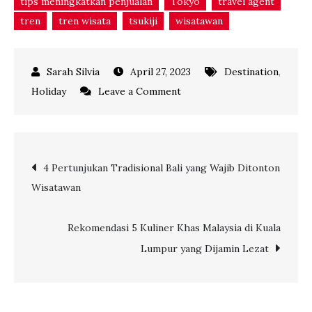
tips meningkatkan penjualan
Tokyo
travel agent
tren
tren wisata
tsukiji
wisatawan
April 27, 2023
Destination
,
on
Holiday
Leave a Comment
5
Hal
Unik
Post
4 Pertunjukan Tradisional Bali yang Wajib Ditonton
dan
Wisatawan
Tak
navigation
Biasa:
Hadirkan
Rekomendasi 5 Kuliner Khas Malaysia di Kuala
Wisata
Lumpur yang Dijamin Lezat
ke
Tokyo
yang