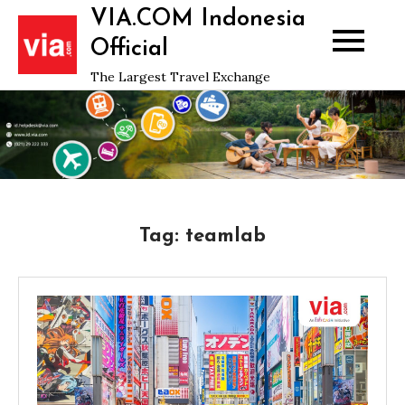
Skip
VIA.COM Indonesia
to
Official
content
The Largest Travel Exchange
Tag:
teamlab