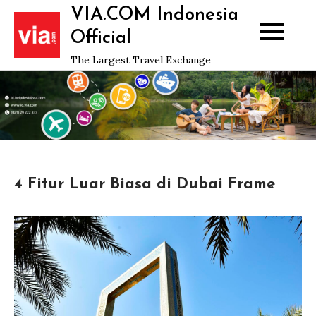
Skip
VIA.COM Indonesia
to
Official
content
The Largest Travel Exchange
4 Fitur Luar Biasa di Dubai Frame