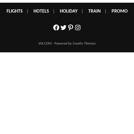
FLIGHTS
|
HOTELS
|
HOLIDAY
|
TRAIN
|
PROMO
Facebook
Twitter
Pinterest
Instagram
VIA.COM - Powered by Creativ Themes