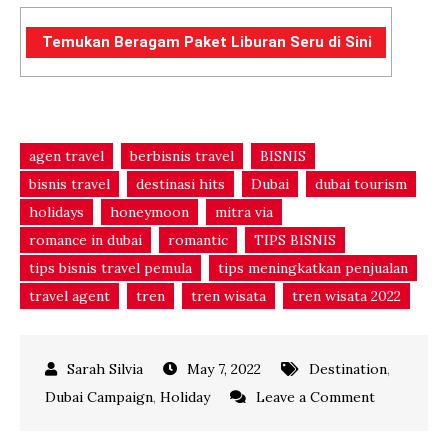
Temukan Beragam Paket Liburan Seru di Sini
agen travel
berbisnis travel
BISNIS
bisnis travel
destinasi hits
Dubai
dubai tourism
holidays
honeymoon
mitra via
romance in dubai
romantic
TIPS BISNIS
tips bisnis travel pemula
tips meningkatkan penjualan
travel agent
tren
tren wisata
tren wisata 2022
May 7, 2022
Destination
,
on
Dubai Campaign
,
Holiday
Leave a Comment
4