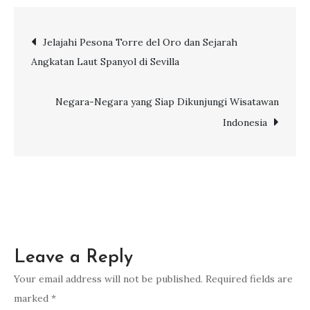
SAMBIL
BELAJAR
Post
Jelajahi Pesona Torre del Oro dan Sejarah
SEJARAH
Angkatan Laut Spanyol di Sevilla
TURKI
navigation
DI
ISTANA
Negara-Negara yang Siap Dikunjungi Wisatawan
TOPKAPI
Indonesia
Leave a Reply
Your email address will not be published.
Required fields are
marked
*