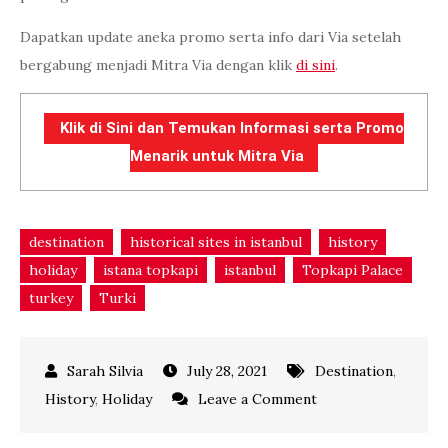
Dapatkan update aneka promo serta info dari Via setelah
bergabung menjadi Mitra Via dengan klik
di sini
.
Klik di Sini dan Temukan Informasi serta Promo
Menarik untuk Mitra Via
destination
historical sites in istanbul
history
holiday
istana topkapi
istanbul
Topkapi Palace
turkey
Turki
July 28, 2021
Destination
,
on
History
,
Holiday
Leave a Comment
WISATA