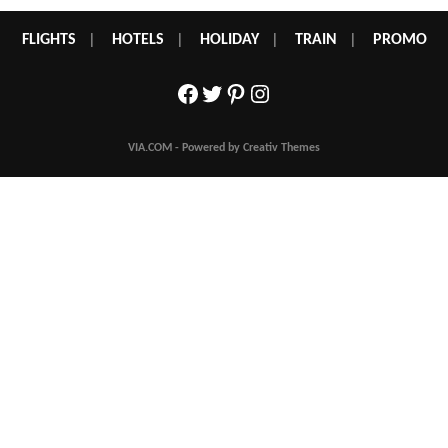
FLIGHTS
|
HOTELS
|
HOLIDAY
|
TRAIN
|
PROMO
Facebook
Twitter
Pinterest
Instagram
VIA.COM - Powered by Creativ Themes