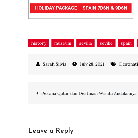
HOLIDAY PACKAGE – SPAIN 7D6N & 9D6N
history
museum
sevilla
seville
spain
July 28, 2021
Destinat
Post
Pesona Qatar dan Destinasi Wisata Andalannya
navigation
Leave a Reply