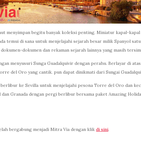
t menyimpan begitu banyak koleksi penting. Miniatur kapal-kapal A
emui di sana untuk menjelajahi sejarah besar milik Spanyol satu i
i dokumen-dokumen dan rekaman sejarah lainnya yang masih tersimp
gan menyusuri Sunga Guadalquivir dengan perahu. Berlayar di atas 
rre del Oro yang cantik. pun dapat dinikmati dari Sungai Guadalqui
rlibur ke Sevilla untuk menjelajahi pesona Torre del Oro dan keca
rid dan Granada dengan pergi berlibur bersama paket Amazing Holida
elah bergabung menjadi Mitra Via dengan klik
di sini
.