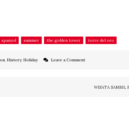
spanyol
summer
the golden tower
torre del oro
on
ion
,
History
,
Holiday
Leave a Comment
Jelajahi
Pesona
Torre
WISATA SAMBIL 
del
Oro
dan
Sejarah
Angkatan