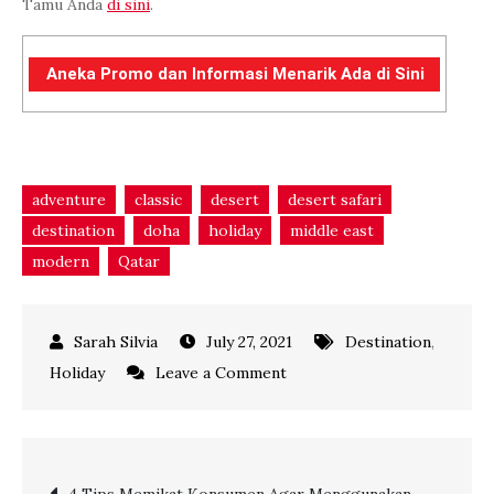
Tamu Anda
di sini
.
Aneka Promo dan Informasi Menarik Ada di Sini
adventure
classic
desert
desert safari
destination
doha
holiday
middle east
modern
Qatar
July 27, 2021
Destination
,
on
Holiday
Leave a Comment
Pesona
Qatar
dan
Post