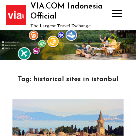
Skip
VIA.COM Indonesia
to
Official
content
The Largest Travel Exchange
Tag:
historical sites in istanbul