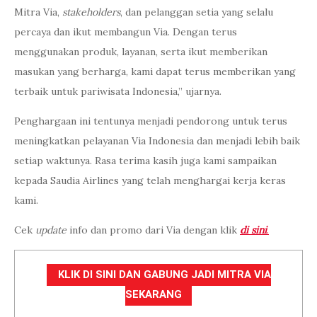
Penghargaan ini tentunya menjadi pendorong untuk terus
meningkatkan pelayanan Via Indonesia dan menjadi lebih baik
setiap waktunya. Rasa terima kasih juga kami sampaikan
kepada Saudia Airlines yang telah menghargai kerja keras
kami.
Cek
update
info dan promo dari Via dengan klik
di sini
.
KLIK DI SINI DAN GABUNG JADI MITRA VIA
SEKARANG
2022
agen travel
award
awarding night
berbisnis travel
BISNIS
bisnis travel
indonesia top agent
indonesia top agent award 2022
kingdom of saudi arabia
ksa
mitra via
saudia