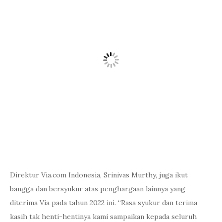
Direktur Via.com Indonesia, Srinivas Murthy, juga ikut
bangga dan bersyukur atas penghargaan lainnya yang
diterima Via pada tahun 2022 ini. “Rasa syukur dan terima
kasih tak henti-hentinya kami sampaikan kepada seluruh
Mitra Via,
stakeholders
, dan pelanggan setia yang selalu
percaya dan ikut membangun Via. Dengan terus
menggunakan produk, layanan, serta ikut memberikan
masukan yang berharga, kami dapat terus memberikan yang
terbaik untuk pariwisata Indonesia,” ujarnya.