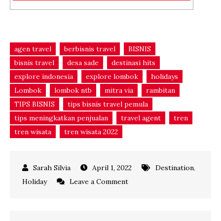
agen travel
berbisnis travel
BISNIS
bisnis travel
desa sade
destinasi hits
explore indonesia
explore lombok
holidays
Lombok
lombok ntb
mitra via
rambitan
TIPS BISNIS
tips bisnis travel pemula
tips meningkatkan penjualan
travel agent
tren
tren wisata
tren wisata 2022
April 1, 2022
Destination
,
on
Holiday
Leave a Comment
Tawarkan
Sensasi