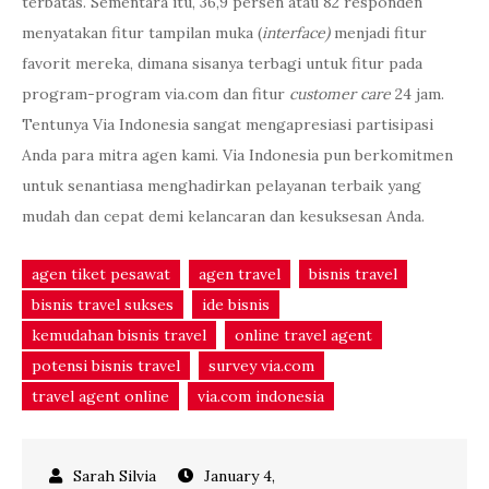
terbatas. Sementara itu, 36,9 persen atau 82 responden
menyatakan fitur tampilan muka (
interface)
menjadi fitur
favorit mereka, dimana sisanya terbagi untuk fitur pada
program-program via.com dan fitur
customer care
24 jam.
Tentunya Via Indonesia sangat mengapresiasi partisipasi
Anda para mitra agen kami. Via Indonesia pun berkomitmen
untuk senantiasa menghadirkan pelayanan terbaik yang
mudah dan cepat demi kelancaran dan kesuksesan Anda.
agen tiket pesawat
agen travel
bisnis travel
bisnis travel sukses
ide bisnis
kemudahan bisnis travel
online travel agent
potensi bisnis travel
survey via.com
travel agent online
via.com indonesia
January 4,