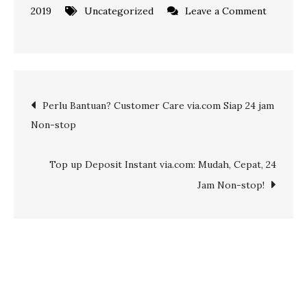
2019
Uncategorized
Leave a Comment
on
Survei
via.com
untuk
Post
Perlu Bantuan? Customer Care via.com Siap 24 jam
Peningkatan
Non-stop
Kualitas
navigation
Layanan
Top up Deposit Instant via.com: Mudah, Cepat, 24
Jam Non-stop!