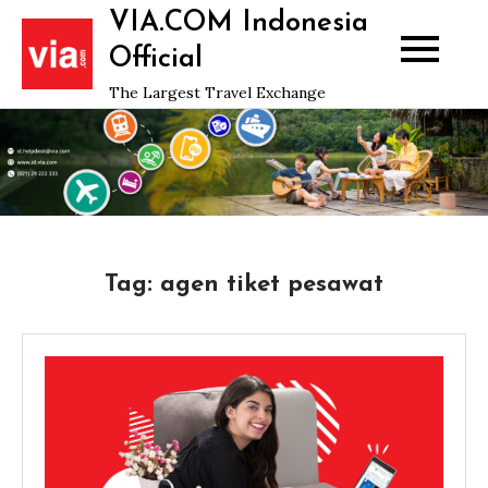
Skip
VIA.COM Indonesia
to
Official
content
The Largest Travel Exchange
Tag:
agen tiket pesawat