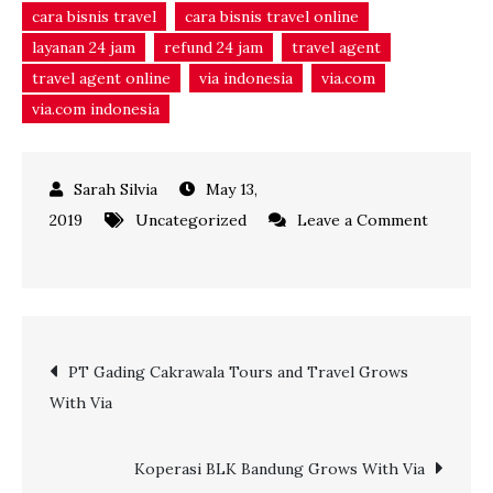
cara bisnis travel
cara bisnis travel online
layanan 24 jam
refund 24 jam
travel agent
travel agent online
via indonesia
via.com
via.com indonesia
May 13,
2019
Uncategorized
Leave a Comment
on
Lebih
Tenang
dengan
Post
PT Gading Cakrawala Tours and Travel Grows
Layanan
With Via
24
navigation
Jam
via.com
Koperasi BLK Bandung Grows With Via