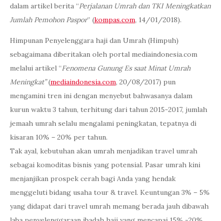
dalam artikel berita “
Perjalanan Umrah dan TKI Meningkatkan
Jumlah Pemohon Paspor
” (
kompas.com
, 14/01/2018).
Himpunan Penyelenggara haji dan Umrah (Himpuh)
sebagaimana diberitakan oleh portal mediaindonesia.com
melalui artikel “
Fenomena Gunung Es saat Minat Umrah
Meningkat”
(
mediaindonesia.com
, 20/08/2017) pun
mengamini tren ini dengan menyebut bahwasanya dalam
kurun waktu 3 tahun, terhitung dari tahun 2015-2017, jumlah
jemaah umrah selalu mengalami peningkatan, tepatnya di
kisaran 10% – 20% per tahun.
Tak ayal, kebutuhan akan umrah menjadikan travel umrah
sebagai komoditas bisnis yang potensial. Pasar umrah kini
menjanjikan prospek cerah bagi Anda yang hendak
menggeluti bidang usaha tour & travel. Keuntungan 3% – 5%
yang didapat dari travel umrah memang berada jauh dibawah
laba penyelenggaraan ibadah haji yang mencapai 15% -20%,