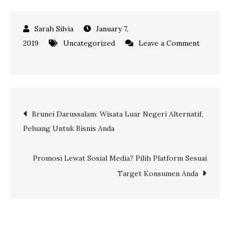
January 7,
2019
Uncategorized
Leave a Comment
on
Geliat
Bisnis
Travel
Post
Brunei Darussalam: Wisata Luar Negeri Alternatif,
Umrah:
Peluang Untuk Bisnis Anda
Berbisnis
navigation
Sambil
Beribadah
Promosi Lewat Sosial Media? Pilih Platform Sesuai
Target Konsumen Anda