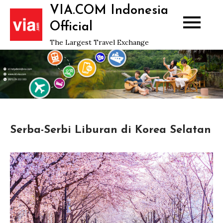
Skip
VIA.COM Indonesia
to
Official
content
The Largest Travel Exchange
Serba-Serbi Liburan di Korea Selatan