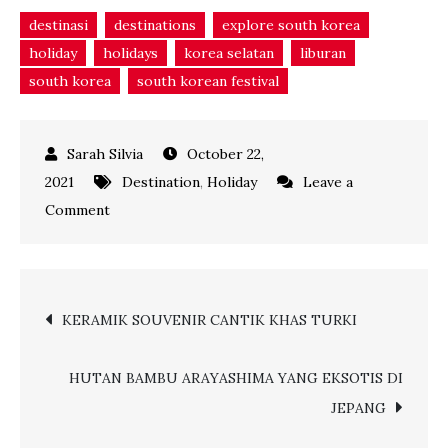
destinasi
destinations
explore south korea
holiday
holidays
korea selatan
liburan
south korea
south korean festival
October 22,
2021
Destination
,
Holiday
Leave a
on
Comment
Serba-
Serbi
Liburan
Post
KERAMIK SOUVENIR CANTIK KHAS TURKI
di
Korea
navigation
Selatan
HUTAN BAMBU ARAYASHIMA YANG EKSOTIS DI
JEPANG