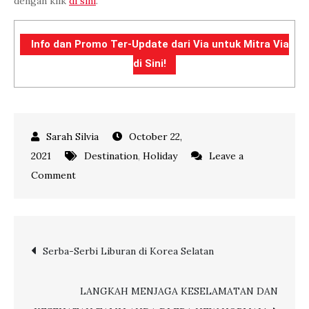
dengan klik
di sini
.
Info dan Promo Ter-Update dari Via untuk Mitra Via
di Sini!
October 22,
2021
Destination
,
Holiday
Leave a
on
Comment
HUTAN
BAMBU
ARAYASHIMA
Post
Serba-Serbi Liburan di Korea Selatan
YANG
EKSOTIS
navigation
DI
LANGKAH MENJAGA KESELAMATAN DAN