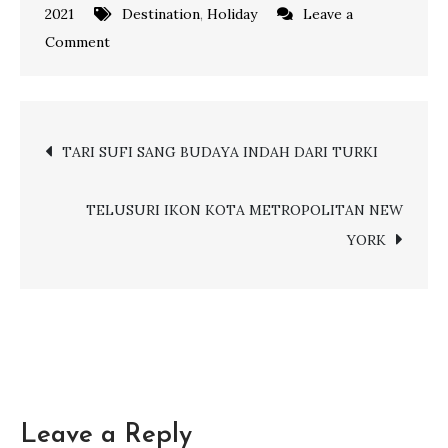
2021
Destination
,
Holiday
Leave a
on
Comment
NIKMATI
KECANTIKAN
ALAM
Post
TARI SUFI SANG BUDAYA INDAH DARI TURKI
TURKI
DI
navigation
PASABAG
TELUSURI IKON KOTA METROPOLITAN NEW
VALLEY
YORK
Leave a Reply