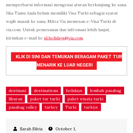
memperbarui informasi mengenai aturan berkunjung ke sana.
Jika Tamu Anda belum memiliki Visa Turki sebagai syarat
wajib masuk ke sana, Mitra Via memesan e-Visa Turki di
via.com. Untuk pemesanan dan infromasi lebih lanjut,
kirimkan e-mail ke
id.holidays@via.com
.
KLIK DI SINI DAN TEMUKAN BERAGAM PAKET TUR
MENARIK KE LUAR NEGERI
destinasi
destinations
holidays
lembah pasabag
liburan
paket tur turki
paket wisata turki
pasabag valley
turkey
Turki
turkiye
October 1,