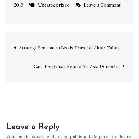
2019
Uncategorized
Leave a Comment
on
#MitraViaStory
Agenda
Holiday
Post
Strategi Pemasaran Bisnis Travel di Akhir Tahun
Sukses
Bersama
navigation
Via.com
Cara Pengajuan Refund Air Asia Domestik
Leave a Reply
Your email address will not be published.
Required fields are