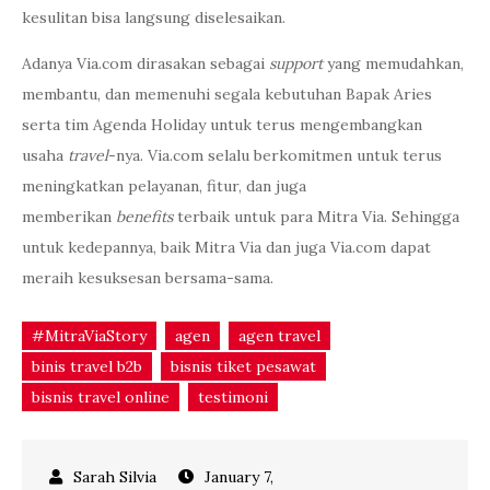
kesulitan bisa langsung diselesaikan.
Adanya Via.com dirasakan sebagai
support
yang memudahkan,
membantu, dan memenuhi segala kebutuhan Bapak Aries
serta tim Agenda Holiday untuk terus mengembangkan
usaha
travel
-nya. Via.com selalu berkomitmen untuk terus
meningkatkan pelayanan, fitur, dan juga
memberikan
benefits
terbaik untuk para Mitra Via. Sehingga
untuk kedepannya, baik Mitra Via dan juga Via.com dapat
meraih kesuksesan bersama-sama.
#MitraViaStory
agen
agen travel
binis travel b2b
bisnis tiket pesawat
bisnis travel online
testimoni
January 7,