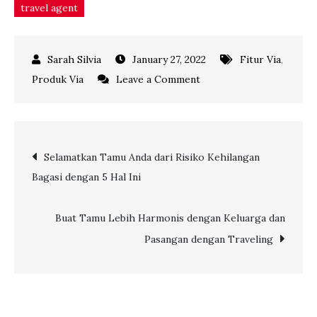
travel agent
January 27, 2022
Fitur Via
,
on
Produk Via
Leave a Comment
Langkah
Via
Selalu
Post
Selamatkan Tamu Anda dari Risiko Kehilangan
Ada
Bagasi dengan 5 Hal Ini
untuk
navigation
Mitra
Via:
Buat Tamu Lebih Harmonis dengan Keluarga dan
Open
Pasangan dengan Traveling
to
Feedback