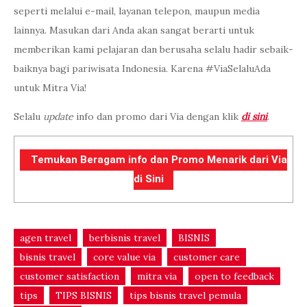
seperti melalui e-mail, layanan telepon, maupun media
lainnya. Masukan dari Anda akan sangat berarti untuk
memberikan kami pelajaran dan berusaha selalu hadir sebaik-
baiknya bagi pariwisata Indonesia. Karena #ViaSelaluAda
untuk Mitra Via!
Selalu
update
info dan promo dari Via dengan klik
di sini
.
Temukan Beragam info dan Promo Menarik dari Via
di Sini
agen travel
berbisnis travel
BISNIS
bisnis travel
core value via
customer care
customer satisfaction
mitra via
open to feedback
tips
TIPS BISNIS
tips bisnis travel pemula