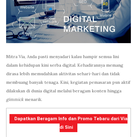
Mitra Via, Anda pasti menyadari kalau hampir semua lini
dalam kehidupan kini serba digital. Kehadirannya memang
dirasa lebih memudahkan aktivitas sehari-hari dan tidak
membuang banyak tenaga. Kini, kegiatan pemasaran pun aktif
dilakukan di dunia digital melalui beragam konten hingga
gimmick
menarik.
Dapatkan Beragam Info dan Promo Tebaru dari Via
di Sini