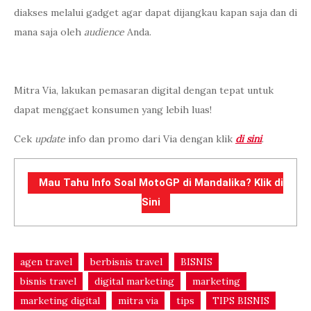
diakses melalui gadget agar dapat dijangkau kapan saja dan di
mana saja oleh
audience
Anda.
Mitra Via, lakukan pemasaran digital dengan tepat untuk
dapat menggaet konsumen yang lebih luas!
Cek
update
info dan promo dari Via dengan klik
di sini
.
Mau Tahu Info Soal MotoGP di Mandalika? Klik di
Sini
agen travel
berbisnis travel
BISNIS
bisnis travel
digital marketing
marketing
marketing digital
mitra via
tips
TIPS BISNIS