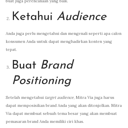
buat juga perencanaan yang baik.
Ketahui
Audience
Anda juga perlu mengetahui dan mengenali seperti apa calon
konsumen Anda untuk dapat menghadirkan konten yang
tepat.
Buat
Brand
Positioning
Setelah mengetahui
target audience
, Mitra Via juga harus
dapat memposisikan brand Anda yang akan ditonjolkan. Mitra
Via dapat membuat sebuah tema besar yang akan membuat
pemasaran brand Anda memiliki ciri khas.