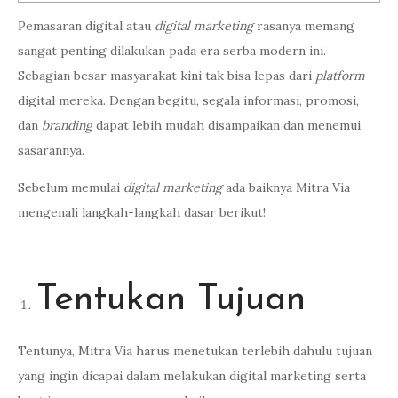
Pemasaran digital atau
digital marketing
rasanya memang
sangat penting dilakukan pada era serba modern ini.
Sebagian besar masyarakat kini tak bisa lepas dari
platform
digital mereka. Dengan begitu, segala informasi, promosi,
dan
branding
dapat lebih mudah disampaikan dan menemui
sasarannya.
Sebelum memulai
digital marketing
ada baiknya Mitra Via
mengenali langkah-langkah dasar berikut!
Tentukan Tujuan
Tentunya, Mitra Via harus menetukan terlebih dahulu tujuan
yang ingin dicapai dalam melakukan digital marketing serta