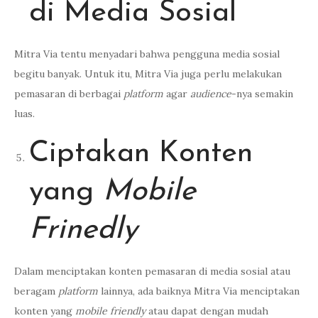
di Media Sosial
Mitra Via tentu menyadari bahwa pengguna media sosial
begitu banyak. Untuk itu, Mitra Via juga perlu melakukan
pemasaran di berbagai
platform
agar
audience
-nya semakin
luas.
Ciptakan Konten
yang
Mobile
Frinedly
Dalam menciptakan konten pemasaran di media sosial atau
beragam
platform
lainnya, ada baiknya Mitra Via menciptakan
konten yang
mobile friendly
atau dapat dengan mudah