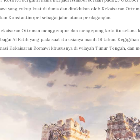
. Kota itu berganti nama menjadi Istanbul setalah pada 29 Oktober 
i yang cukup kuat di dunia dan ditaklukan oleh Kekaisaran Ottoma
dikan Konstantinopel sebagai jalur utama perdagangan.
 Kekaisaran Ottoman menggempur dan mengepung kota itu selama ku
ebagai Al Fatih yang pada saat itu usianya masih 19 tahun. Kegigih
asi Kekaisaran Romawi khususnya di wilayah Timur Tengah, dan men