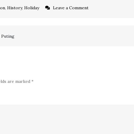
on
ion
,
History
,
Holiday
Leave a Comment
Jatuhnya
Konstatinopel
ke
g Puting
Tangan
Kerajaan
Ottoman
elds are marked
*