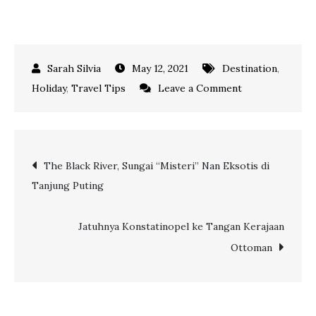
May 12, 2021
Destination
,
on
Holiday
,
Travel Tips
Leave a Comment
4
Aktivitas
Seru
Post
The Black River, Sungai “Misteri” Nan Eksotis di
yang
Tanjung Puting
Bisa
navigation
Dilakukan
di
Jatuhnya Konstatinopel ke Tangan Kerajaan
Tanjung
Ottoman
Puting