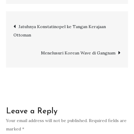
Sultan
Ahmet
Square
Post
Jatuhnya Konstatinopel ke Tangan Kerajaan
dan
Ottoman
7
navigation
Keseruannya
Menelusuri Korean Wave di Gangnam
Leave a Reply
Your email address will not be published.
Required fields are
marked
*