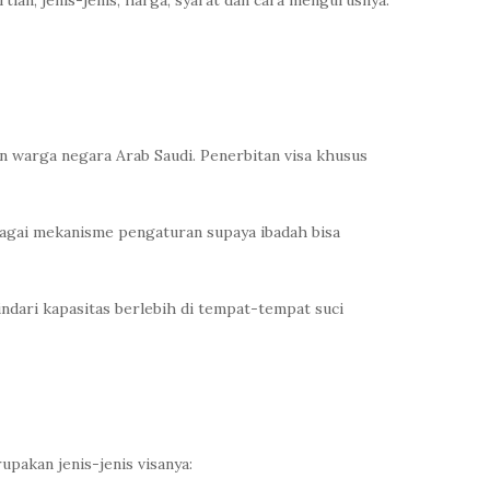
tian, jenis-jenis, harga, syarat dan cara mengurusnya.
n warga negara Arab Saudi. Penerbitan visa khusus
bagai mekanisme pengaturan supaya ibadah bisa
ndari kapasitas berlebih di tempat-tempat suci
pakan jenis-jenis visanya: