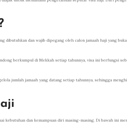
n diajak untuk memahami pengetahuan seputar visa haji. Dari penger
?
ang dibutuhkan dan wajib dipegang oleh calon jamaah haji yang buka
ndong berkumpul di Mekkah setiap tahunnya, visa ini berfungsi se
elola jumlah jamaah yang datang setiap tahunnya, sehingga menghi
aji
suai kebutuhan dan kemampuan diri masing-masing. Di bawah ini meru