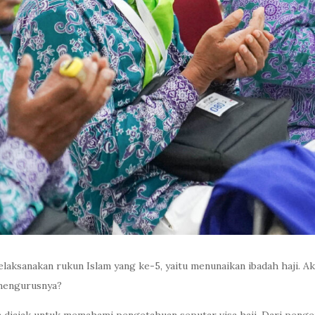
laksanakan rukun Islam yang ke-5, yaitu menunaikan ibadah haji. Ak
a mengurusnya?