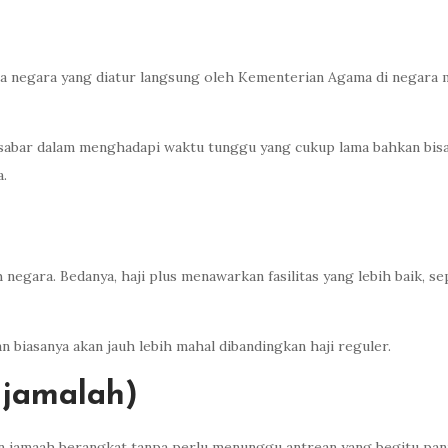
ota negara yang diatur langsung oleh Kementerian Agama di negara m
rsabar dalam menghadapi waktu tunggu yang cukup lama bahkan bisa 
a.
eh negara. Bedanya, haji plus menawarkan fasilitas yang lebih baik,
n biasanya akan jauh lebih mahal dibandingkan haji reguler.
ujamalah)
an jamaah berangkat tanpa perlu menunggu antrean yang begitu panj