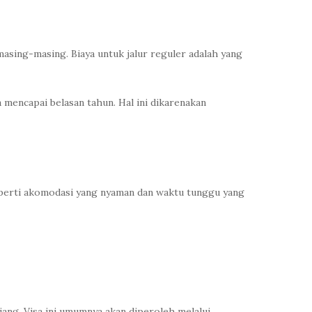
asing-masing. Biaya untuk jalur reguler adalah yang
mencapai belasan tahun. Hal ini dikarenakan
 seperti akomodasi yang nyaman dan waktu tunggu yang
ang. Visa ini umumnya akan diperoleh melalui