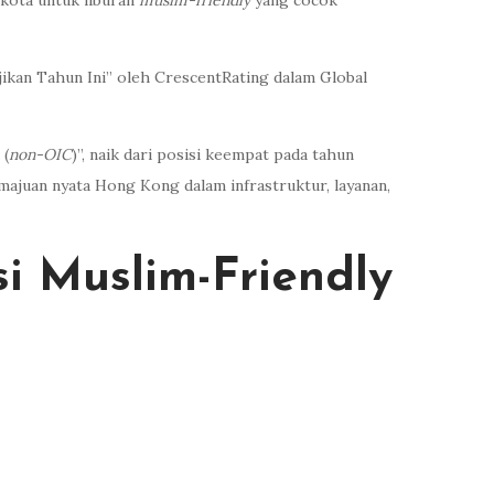
kota untuk liburan
musim-friendly
yang cocok
ikan Tahun Ini” oleh CrescentRating dalam Global
 (
non-OIC
)”, naik dari posisi keempat pada tahun
majuan nyata Hong Kong dalam infrastruktur, layanan,
 Muslim-Friendly