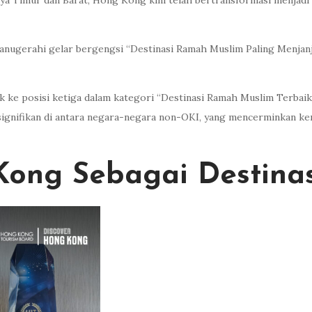
a Timur dan Barat, Hong Kong kini telah bertransformasi menjadi 
anugerahi gelar bergengsi “Destinasi Ramah Muslim Paling Menjanj
k ke posisi ketiga dalam kategori “Destinasi Ramah Muslim Terbaik
g signifikan di antara negara-negara non-OKI, yang mencerminkan ke
ong Sebagai Destinasi