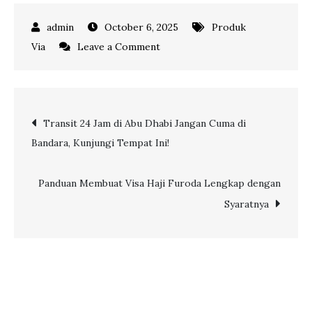
October 6, 2025
Produk
on
Via
Leave a Comment
Cegah
Risiko
Di
Post
Transit 24 Jam di Abu Dhabi Jangan Cuma di
Jalan
Bandara, Kunjungi Tempat Ini!
dengan
navigation
Menambahkan
Asuransi
Panduan Membuat Visa Haji Furoda Lengkap dengan
Perjalanan
Syaratnya
Grup