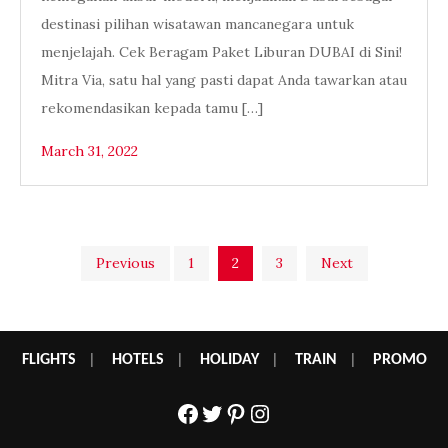
destinasi pilihan wisatawan mancanegara untuk
menjelajah. Cek Beragam Paket Liburan DUBAI di Sini!
Mitra Via, satu hal yang pasti dapat Anda tawarkan atau
rekomendasikan kepada tamu […]
March 31, 2022
Posts
Previous
1
2
3
Next
pagination
FLIGHTS
|
HOTELS
|
HOLIDAY
|
TRAIN
|
PROMO
Facebook
Twitter
Pinterest
Instagram