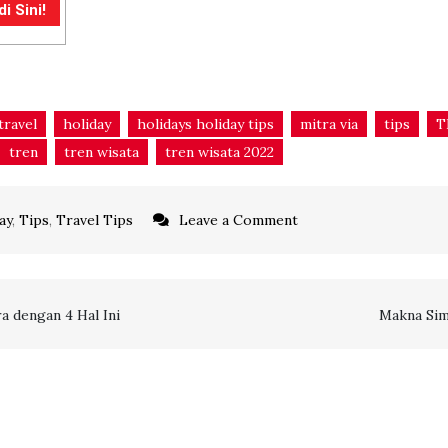
i Sini!
travel
holiday
holidays holiday tips
mitra via
tips
T
tren
tren wisata
tren wisata 2022
on
ay
,
Tips
,
Travel Tips
Leave a Comment
Buat
Wisatawan
Siap
a dengan 4 Hal Ini
Makna Sim
Traveling
ke
Luar
Negeri