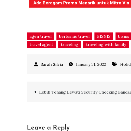
Ada Beragam Promo Menarik untuk Mitra Via d
agen travel
berbisnis travel
BISNIS
bisnis 
travel agent
traveling
traveling with family
January 31, 2022
Holid
Post
Lebih Tenang Lewati Security Checking Bandar
navigation
Leave a Reply