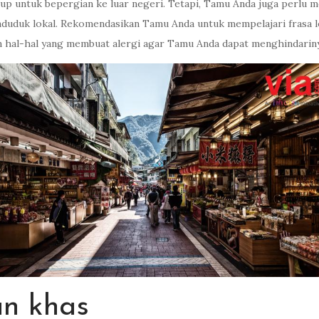
 untuk bepergian ke luar negeri. Tetapi, Tamu Anda juga perlu me
enduduk lokal. Rekomendasikan Tamu Anda untuk mempelajari frasa 
n hal-hal yang membuat alergi agar Tamu Anda dapat menghindariny
n khas