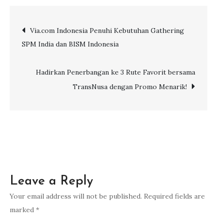
TransNusa,
Grow
Post
Via.com Indonesia Penuhi Kebutuhan Gathering
with
SPM India dan BISM Indonesia
Via.com
navigation
Kembali
Hadir
Hadirkan Penerbangan ke 3 Rute Favorit bersama
di
TransNusa dengan Promo Menarik!
Yogyakarta
dan
Bali
Leave a Reply
Your email address will not be published.
Required fields are
marked
*