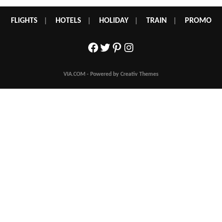
FLIGHTS
|
HOTELS
|
HOLIDAY
|
TRAIN
|
PROMO
Facebook
Twitter
Pinterest
Instagram
VIA.COM - Powered by Creativ Themes