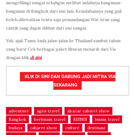
mengelilingi sungai sekaligus melihat indahnya bangunan-
bangunan di Bangkok dari sisi lain. Keindahannya yang
gak
boleh dilewatkan tentu saja pemandangan Wat Arun yang
cantik yang dapat dilihat dari sisi sungai.
Yuk, ajak Tamu Anda jalan-jalan ke Thailand sambut tahun
yang baru! Cek berbagai paket liburan menarik dari Via
dengan klik
di sini
.
KLIK DI SINI DAN GABUNG JADI MITRA VIA
SEKARANG
adventure
agen travel
alcazar cabaret show
Bangkok
berbisnis travel
BISNIS
bisnis travel
budaya
cabaret show
culture
destinasi