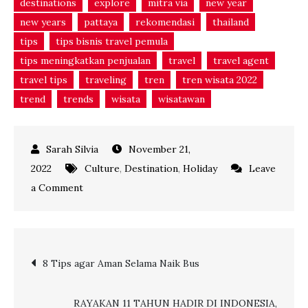
destinations
explore
mitra via
new year
new years
pattaya
rekomendasi
thailand
tips
tips bisnis travel pemula
tips meningkatkan penjualan
travel
travel agent
travel tips
traveling
tren
tren wisata 2022
trend
trends
wisata
wisatawan
November 21,
2022
Culture
,
Destination
,
Holiday
Leave
on
a Comment
6
Destinasi
Seru
Post
8 Tips agar Aman Selama Naik Bus
Rayakan
Tahun
navigation
Baru
RAYAKAN 11 TAHUN HADIR DI INDONESIA,