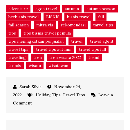
adventure
agen travel
autumn
autumn season
berbisnis travel
BISNIS
bisnis travel
fall
fall season
mitra via
rekomendasi
tarvel tips
tips
tips bisnis travel pemula
tips meningkatkan penjualan
travel
travel agent
travel tips
travel tips autumn
travel tips fall
traveling
tren
tren wisata 2022
trend
trends
wisata
wisatawan
November 24,
2022
Holiday
,
Tips
,
Travel Tips
Leave a
on
Comment
5
Hal
yang