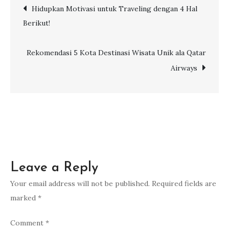
Post
Hidupkan Motivasi untuk Traveling dengan 4 Hal
Harus
Berikut!
Wisatawan
navigation
Lakukan
untuk
Rekomendasi 5 Kota Destinasi Wisata Unik ala Qatar
Nikmati
Airways
Musim
Gugur
Leave a Reply
Your email address will not be published.
Required fields are
marked
*
Comment
*