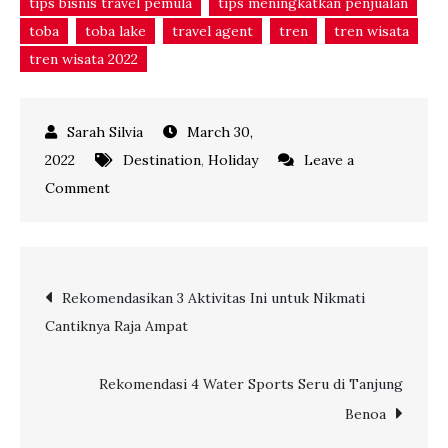
tips bisnis travel pemula
tips meningkatkan penjualan
toba
toba lake
travel agent
tren
tren wisata
tren wisata 2022
March 30,
2022
Destination
,
Holiday
Leave a
on
Comment
5
Bukit
untuk
Post
Rekomendasikan 3 Aktivitas Ini untuk Nikmati
Menikmati
Cantiknya Raja Ampat
Eksotisme
navigation
Danau
Toba
Rekomendasi 4 Water Sports Seru di Tanjung
Benoa