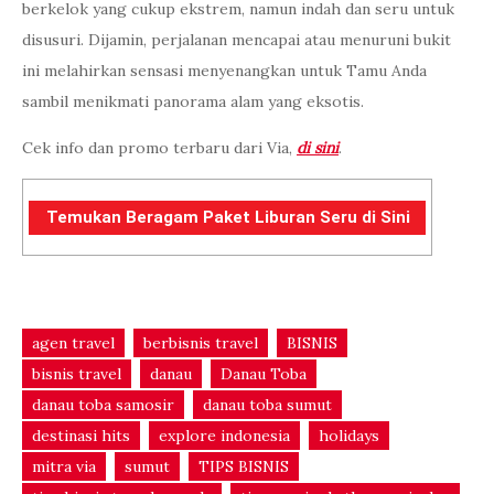
berkelok yang cukup ekstrem, namun indah dan seru untuk
disusuri. Dijamin, perjalanan mencapai atau menuruni bukit
ini melahirkan sensasi menyenangkan untuk Tamu Anda
sambil menikmati panorama alam yang eksotis.
Cek info dan promo terbaru dari Via,
di sini
.
Temukan Beragam Paket Liburan Seru di Sini
agen travel
berbisnis travel
BISNIS
bisnis travel
danau
Danau Toba
danau toba samosir
danau toba sumut
destinasi hits
explore indonesia
holidays
mitra via
sumut
TIPS BISNIS