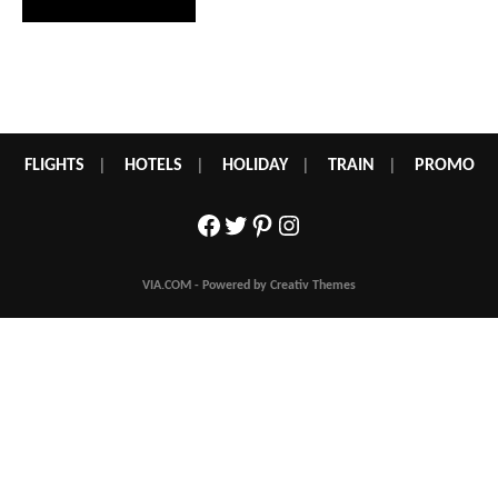
FLIGHTS
|
HOTELS
|
HOLIDAY
|
TRAIN
|
PROMO
Facebook
Twitter
Pinterest
Instagram
VIA.COM - Powered by Creativ Themes