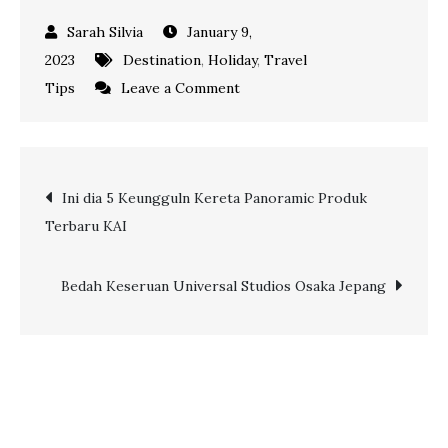
January 9,
2023
Destination
,
Holiday
,
Travel
on
Tips
Leave a Comment
4
Destinasi
Wisata
Post
Ini dia 5 Keungguln Kereta Panoramic Produk
Terbaik
Terbaru KAI
Nikmati
navigation
Korea
Selatan
Bedah Keseruan Universal Studios Osaka Jepang
Masa
Kini
di
Seoul