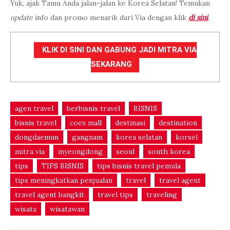
Yuk, ajak Tamu Anda jalan-jalan ke Korea Selatan! Temukan
update
info dan promo menarik dari Via dengan klik
di sini
.
KLIK DI SINI DAN GABUNG JADI MITRA VIA
SEKARANG
agen travel
berbisnis travel
BISNIS
bisnis travel
coex mall
destinasi
destination
dongdaemun
gangnam
korea selatan
korsel
mitra via
myeongdong
seoul
south korea
tips
TIPS BISNIS
tips bisnis travel pemula
tips meningkatkan penjualan
travel
travel agent
travel agent bangkit
travel tips
traveling
wisata
wisatawan