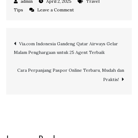
April 2, 2025
Travel
on
Tips
Leave a Comment
Cara
Membuat
Visa
Post
Via.com Indonesia Gandeng Qatar Airways Gelar
New
Malam Penghargaan untuk 25 Agent Terbaik
Zealand
navigation
Terbaru
2026,
Cara Perpanjang Paspor Online Terbaru, Mudah dan
Mudah
Praktis!
dan
Cepat!