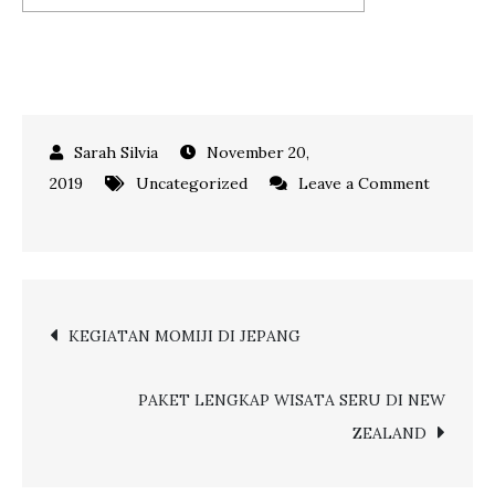
November 20,
2019
Uncategorized
Leave a Comment
on
VIA.COM
ONLINE
TRAVEL
Post
KEGIATAN MOMIJI DI JEPANG
FAIR
–
navigation
AJANG
PAKET LENGKAP WISATA SERU DI NEW
BERBURU
ZEALAND
TIKET
TERMURAH