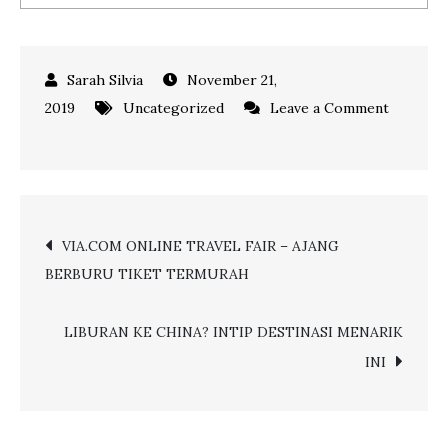
November 21,
2019
Uncategorized
Leave a Comment
on
PAKET
LENGKAP
WISATA
Post
VIA.COM ONLINE TRAVEL FAIR – AJANG
SERU
BERBURU TIKET TERMURAH
DI
navigation
NEW
ZEALAND
LIBURAN KE CHINA? INTIP DESTINASI MENARIK
INI