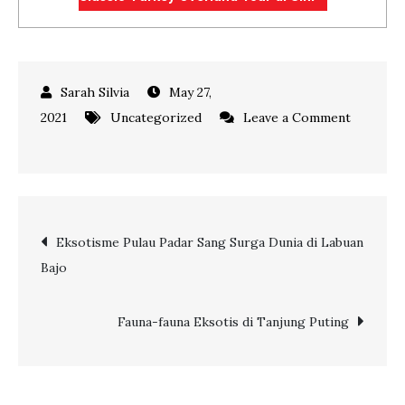
May 27,
2021
Uncategorized
Leave a Comment
on
TURKI
SUDAH
MEMBUKA
Post
Eksotisme Pulau Padar Sang Surga Dunia di Labuan
LOCKDOWN?
Bajo
INI
navigation
DIA
PERSYARATAN
Fauna-fauna Eksotis di Tanjung Puting
BERWISATA
KE
SANA