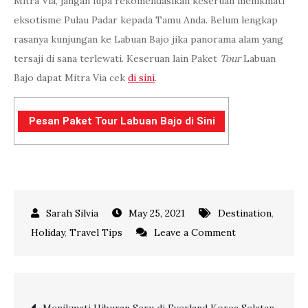
Mitra Via, jangan lupa rekomendasikan keseruan menikmati
eksotisme Pulau Padar kepada Tamu Anda. Belum lengkap
rasanya kunjungan ke Labuan Bajo jika panorama alam yang
tersaji di sana terlewati. Keseruan lain Paket
Tour
Labuan
Bajo dapat Mitra Via cek
di sini
.
Pesan Paket Tour Labuan Bajo di Sini
May 25, 2021
Destination
,
on
Holiday
,
Travel Tips
Leave a Comment
Eksotisme
Pulau
Padar
Post