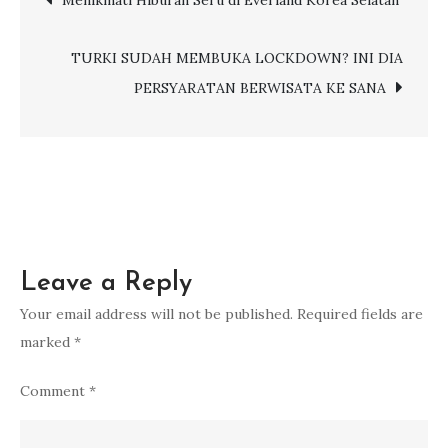
Menikmati Hiburan Seru di Everland Korea Selatan
Sang
Surga
navigation
Dunia
TURKI SUDAH MEMBUKA LOCKDOWN? INI DIA
di
PERSYARATAN BERWISATA KE SANA
Labuan
Bajo
Leave a Reply
Your email address will not be published.
Required fields are
marked
*
Comment
*