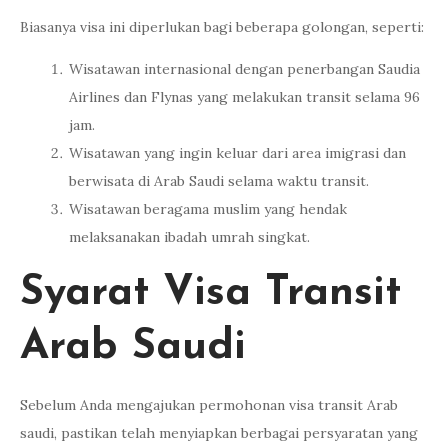
Biasanya visa ini diperlukan bagi beberapa golongan, seperti:
Wisatawan internasional dengan penerbangan Saudia
Airlines dan Flynas yang melakukan transit selama 96
jam.
Wisatawan yang ingin keluar dari area imigrasi dan
berwisata di Arab Saudi selama waktu transit.
Wisatawan beragama muslim yang hendak
melaksanakan ibadah umrah singkat.
Syarat Visa Transit
Arab Saudi
Sebelum Anda mengajukan permohonan visa transit Arab
saudi, pastikan telah menyiapkan berbagai persyaratan yang