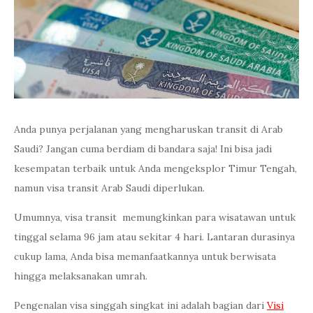
Anda punya perjalanan yang mengharuskan transit di Arab
Saudi? Jangan cuma berdiam di bandara saja! Ini bisa jadi
kesempatan terbaik untuk Anda mengeksplor Timur Tengah,
namun visa transit Arab Saudi diperlukan.
Umumnya, visa transit memungkinkan para wisatawan untuk
tinggal selama 96 jam atau sekitar 4 hari. Lantaran durasinya
cukup lama, Anda bisa memanfaatkannya untuk berwisata
hingga melaksanakan umrah.
Pengenalan visa singgah singkat ini adalah bagian dari
Visi