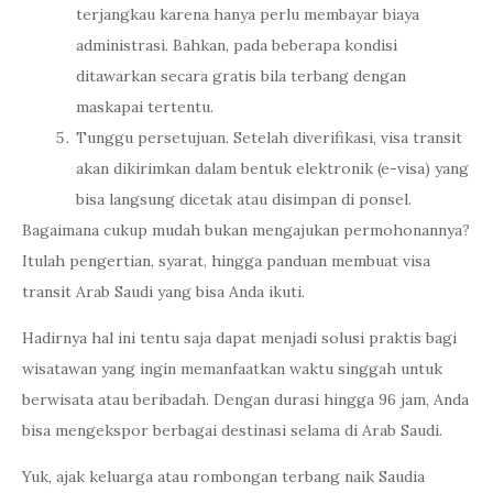
terjangkau karena hanya perlu membayar biaya
administrasi. Bahkan, pada beberapa kondisi
ditawarkan secara gratis bila terbang dengan
maskapai tertentu.
Tunggu persetujuan. Setelah diverifikasi, visa transit
akan dikirimkan dalam bentuk elektronik (e-visa) yang
bisa langsung dicetak atau disimpan di ponsel.
Bagaimana cukup mudah bukan mengajukan permohonannya?
Itulah pengertian, syarat, hingga panduan membuat visa
transit Arab Saudi yang bisa Anda ikuti.
Hadirnya hal ini tentu saja dapat menjadi solusi praktis bagi
wisatawan yang ingin memanfaatkan waktu singgah untuk
berwisata atau beribadah. Dengan durasi hingga 96 jam, Anda
bisa mengekspor berbagai destinasi selama di Arab Saudi.
Yuk, ajak keluarga atau rombongan terbang naik Saudia