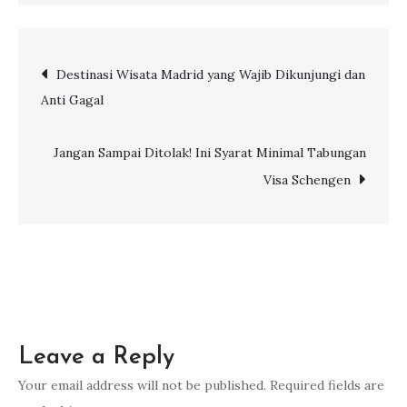
Begini
Panduan
Post
Destinasi Wisata Madrid yang Wajib Dikunjungi dan
Lengkap
Anti Gagal
Membuat
navigation
Visa
Transit
Jangan Sampai Ditolak! Ini Syarat Minimal Tabungan
Arab
Visa Schengen
Saudi
Leave a Reply
Your email address will not be published.
Required fields are