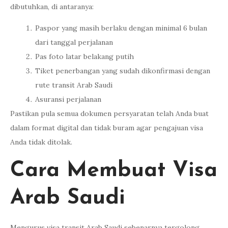
dibutuhkan, di antaranya:
Paspor yang masih berlaku dengan minimal 6 bulan
dari tanggal perjalanan
Pas foto latar belakang putih
Tiket penerbangan yang sudah dikonfirmasi dengan
rute transit Arab Saudi
Asuransi perjalanan
Pastikan pula semua dokumen persyaratan telah Anda buat
dalam format digital dan tidak buram agar pengajuan visa
Anda tidak ditolak.
Cara Membuat Visa
Arab Saudi
Mengurus visa transit Arab Saudi sebenarnya tergolong