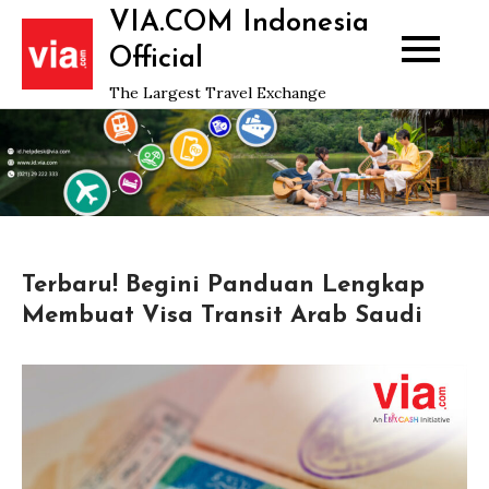
Skip
VIA.COM Indonesia
to
Official
content
The Largest Travel Exchange
Terbaru! Begini Panduan Lengkap
Membuat Visa Transit Arab Saudi