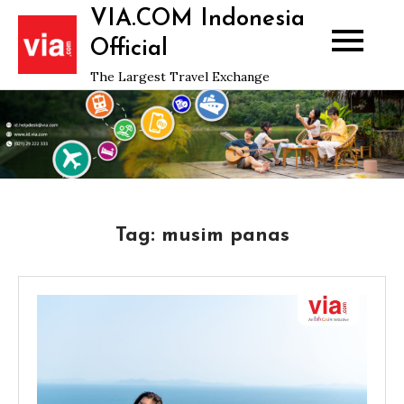
Skip
VIA.COM Indonesia
to
Official
content
The Largest Travel Exchange
Tag:
musim panas