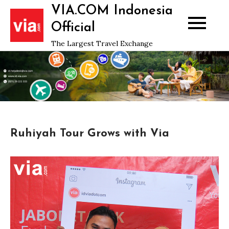
Skip
VIA.COM Indonesia
to
Official
content
The Largest Travel Exchange
Ruhiyah Tour Grows with Via