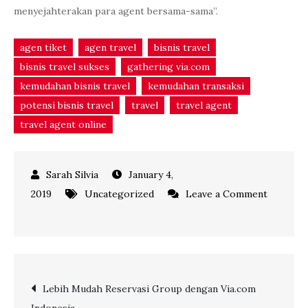
menyejahterakan para agent bersama-sama”.
agen tiket
agen travel
bisnis travel
bisnis travel sukses
gathering via.com
kemudahan bisnis travel
kemudahan transaksi
potensi bisnis travel
travel
travel agent
travel agent online
January 4,
2019
Uncategorized
Leave a Comment
on
Ruhiyah
Tour
Grows
Post
Lebih Mudah Reservasi Group dengan Via.com
with