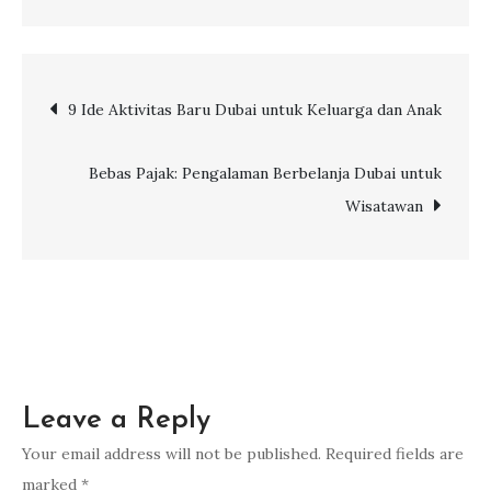
Rasakan
Pengalaman
Belanja
Post
9 Ide Aktivitas Baru Dubai untuk Keluarga dan Anak
di
Bulan
navigation
Ramadhan
Bebas Pajak: Pengalaman Berbelanja Dubai untuk
ke
Wisatawan
Dubai
Leave a Reply
Your email address will not be published.
Required fields are
marked
*