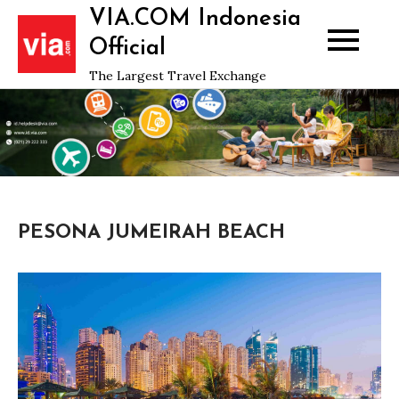
Skip
VIA.COM Indonesia
to
Official
content
The Largest Travel Exchange
PESONA JUMEIRAH BEACH