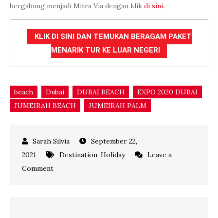
bergabung menjadi Mitra Via dengan klik
di sini
.
KLIK DI SINI DAN TEMUKAN BERAGAM PAKET
MENARIK TUR KE LUAR NEGERI
beach
Dubai
DUBAI BEACH
EXPO 2020 DUBAI
JUMEIRAH BEACH
JUMEIRAH PALM
September 22,
2021
Destination
,
Holiday
Leave a
on
Comment
PESONA
JUMEIRAH
BEACH