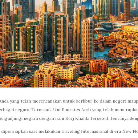
 Anda yang telah merencanakan untuk berlibur ke dalam negeri mau
rbagai negara. Termasuk Uni Emirates Arab yang telah menerapkan k
engunjungi negara dengan ikon Burj Khalifa tersebut, tentunya de
 dipersiapkan saat melakukan traveling Internasional di era New No