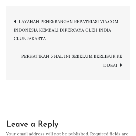
Pengembalian
Refund
Post
LAYANAN PENERBANGAN REPATRIASI VIA.COM
Terbanyak,
INDONESIA KEMBALI DIPERCAYA OLEH INDIA
Via
navigation
CLUB JAKARTA
Indonesia
Diliput
Beberapa
PERHATIKAN 5 HAL INI SEBELUM BERLIBUR KE
Media
DUBAI
Leave a Reply
Your email address will not be published.
Required fields are