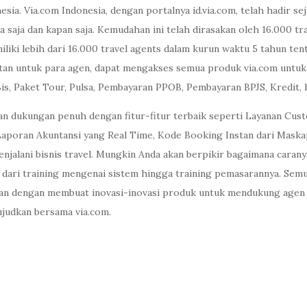
esia. Via.com Indonesia, dengan portalnya id.via.com, telah hadir
 saja dan kapan saja. Kemudahan ini telah dirasakan oleh 16.000 tra
emiliki lebih dari 16.000 travel agents dalam kurun waktu 5 tahun 
utan untuk para agen, dapat mengakses semua produk via.com untuk
 Bis, Paket Tour, Pulsa, Pembayaran PPOB, Pembayaran BPJS, Kredit,
an dukungan penuh dengan fitur-fitur terbaik seperti Layanan Cus
Laporan Akuntansi yang Real Time, Kode Booking Instan dari Mask
enjalani bisnis travel. Mungkin Anda akan berpikir bagaimana carany
 dari training mengenai sistem hingga training pemasarannya. Semu
n dengan membuat inovasi-inovasi produk untuk mendukung agen tr
judkan bersama via.com.