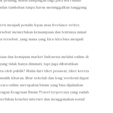
yak peluang usaha sampingan bagi para ibu rumah
asilan tambahan tanpa harus meninggalkan tanggung
ti menjadi penulis lepas atau freelance writer,
 tersebut memerlukan kemampuan dan tentunya minat
n tersebut, yang mana yang kira-kira bisa menjadi
an dan kemajuan market Indonesia melalui online di
yang tidak hanya diminati, tapi juga dibutuhkan
a oleh publik? Mulai dari tiket pesawat, tiket kereta
 mudik lebaran, libur sekolah dan long weekend dapat
ara online merupakan bisnis yang bisa dijalankan
dengan Keagenan Bisnis Travel terpercaya yang sudah
merlukan koneksi internet dan menggunakan sosial