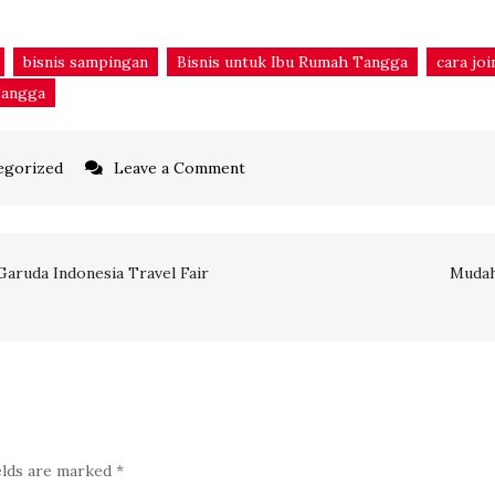
bisnis sampingan
Bisnis untuk Ibu Rumah Tangga
cara joi
Tangga
on
egorized
Leave a Comment
Peluang
Bisnis
untuk
Garuda Indonesia Travel Fair
Mudah
Ibu
Rumah
Tangga,
Travel
Online
Solusinya
elds are marked
*