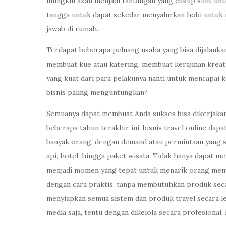
mungkin akan menjadi tantangan yang cukup sulit unt
tangga untuk dapat sekedar menyalurkan hobi untuk
jawab di rumah.
Terdapat beberapa peluang usaha yang bisa dijalankan
membuat kue atau katering, membuat kerajinan kreat
yang kuat dari para pelakunya nanti untuk mencapai k
bisnis paling menguntungkan?
Semuanya dapat membuat Anda sukses bisa dikerjakan
beberapa tahun terakhir ini, bisnis travel online dap
banyak orang, dengan demand atau permintaan yang sel
api, hotel, hingga paket wisata. Tidak hanya dapat m
menjadi momen yang tepat untuk menarik orang membel
dengan cara praktis, tanpa membutuhkan produk secar
menyiapkan semua sistem dan produk travel secara l
media saja, tentu dengan dikelola secara profesional