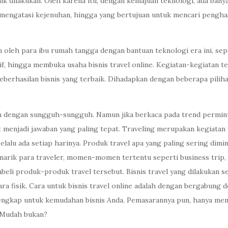
uk dilakukan. Oleh karena itu, dengan kemajuan teknologi, ada ban
 mengatasi kejenuhan, hingga yang bertujuan untuk mencari pengh
 oleh para ibu rumah tangga dengan bantuan teknologi era ini, seper
if, hingga membuka usaha bisnis travel online. Kegiatan-kegiatan
eberhasilan bisnis yang terbaik. Dihadapkan dengan beberapa piliha
 dengan sungguh-sungguh. Namun jika berkaca pada trend perminta
at menjadi jawaban yang paling tepat. Traveling merupakan kegiatan 
alu ada setiap harinya. Produk travel apa yang paling sering dimint
enarik para traveler, momen-momen tertentu seperti business trip,
i produk-produk travel tersebut. Bisnis travel yang dilakukan sec
a fisik. Cara untuk bisnis travel online adalah dengan bergabung 
engkap untuk kemudahan bisnis Anda. Pemasarannya pun, hanya me
. Mudah bukan?