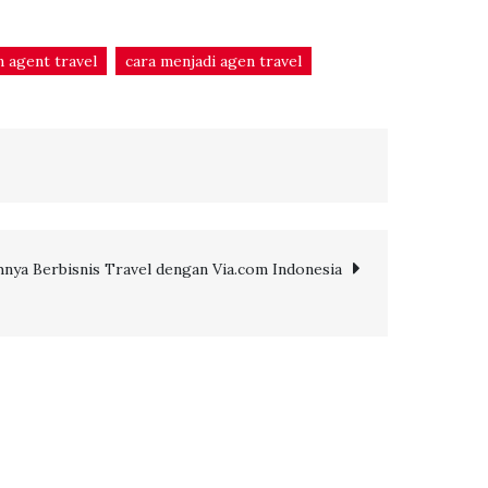
n agent travel
cara menjadi agen travel
nya Berbisnis Travel dengan Via.com Indonesia