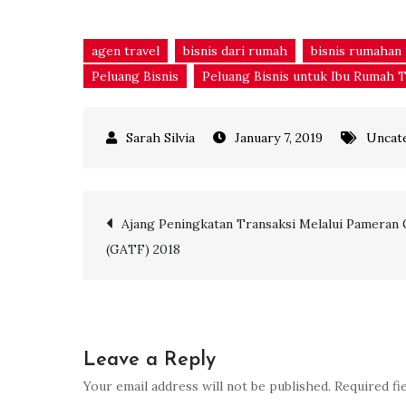
agen travel
bisnis dari rumah
bisnis rumahan
Peluang Bisnis
Peluang Bisnis untuk Ibu Rumah 
January 7, 2019
Uncat
Post
Ajang Peningkatan Transaksi Melalui Pameran 
(GATF) 2018
navigation
Leave a Reply
Your email address will not be published.
Required fi