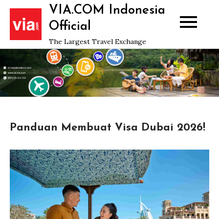
Skip
VIA.COM Indonesia
to
Official
content
The Largest Travel Exchange
Panduan Membuat Visa Dubai 2026!