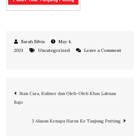
May 4,
2021
Uncategorized
Leave a Comment
on
Orang
Utan,
Fauna
Post
Ikan Cara, Kuliner dan Oleh-Oleh Khas Labuan
Eksotis
Bajo
Penghuni
navigation
Kalimantan
3 Alasan Kenapa Harus Ke Tanjung Putting