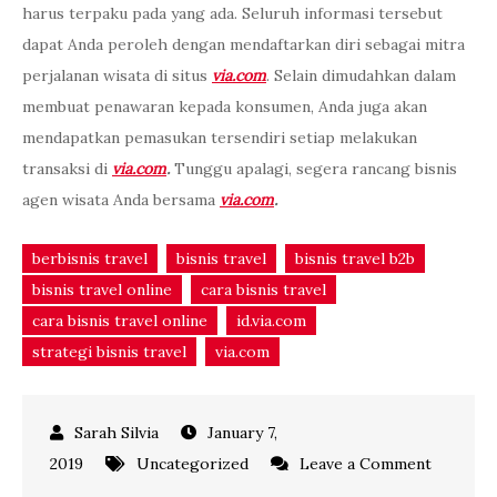
harus terpaku pada yang ada. Seluruh informasi tersebut
dapat Anda peroleh dengan mendaftarkan diri sebagai mitra
perjalanan wisata di situs
via.com
. Selain dimudahkan dalam
membuat penawaran kepada konsumen, Anda juga akan
mendapatkan pemasukan tersendiri setiap melakukan
transaksi di
via.com
.
Tunggu apalagi, segera rancang bisnis
agen wisata Anda bersama
via.com
.
berbisnis travel
bisnis travel
bisnis travel b2b
bisnis travel online
cara bisnis travel
cara bisnis travel online
id.via.com
strategi bisnis travel
via.com
January 7,
2019
Uncategorized
Leave a Comment
on