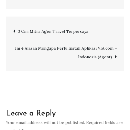
Optimalkan
Bisnis
Agen
Post
3 Ciri Mitra Agen Travel Terpercaya
Travel
Anda
navigation
dengan
Ini 4 Alasan Mengapa Perlu Install Aplikasi VIA.com –
Memanfaatkan
Indonesia (Agent)
Aplikasi
WhatsApp
Leave a Reply
Your email address will not be published.
Required fields are