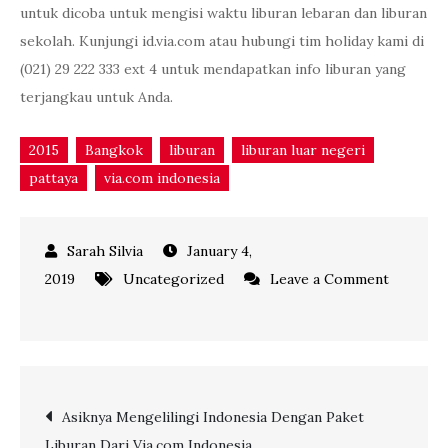
untuk dicoba untuk mengisi waktu liburan lebaran dan liburan
sekolah. Kunjungi id.via.com atau hubungi tim holiday kami di
(021) 29 222 333 ext 4 untuk mendapatkan info liburan yang
terjangkau untuk Anda.
2015
Bangkok
liburan
liburan luar negeri
pattaya
via.com indonesia
January 4,
2019
Uncategorized
Leave a Comment
on
Merasakan
Asiknya
Libur
Post
Asiknya Mengelilingi Indonesia Dengan Paket
Lebaran
Liburan Dari Via.com Indonesia
di