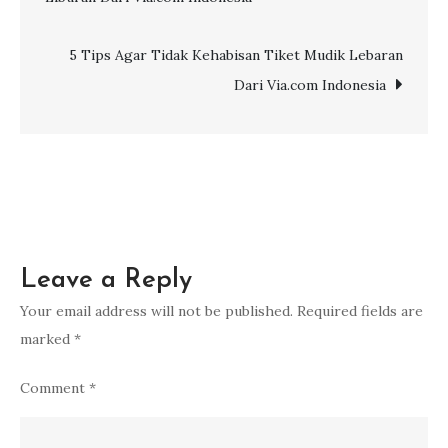
navigation
Bangkok
&
5 Tips Agar Tidak Kehabisan Tiket Mudik Lebaran
Pattaya
Dari Via.com Indonesia
Bersama
Via.com
Indonesia
Leave a Reply
Your email address will not be published.
Required fields are
marked
*
Comment
*